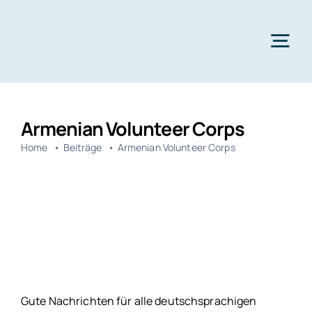
Zum
Inhalt
springen
Tog
Nav
Aktuelles
Armenian Volunteer Corps
Über uns
Home
Beiträge
Armenian Volunteer Corps
Jubiläumsfeier
Jugendtreff
Projekte
Spenden
Gute Nachrichten für alle deutschsprachigen
Kontakt