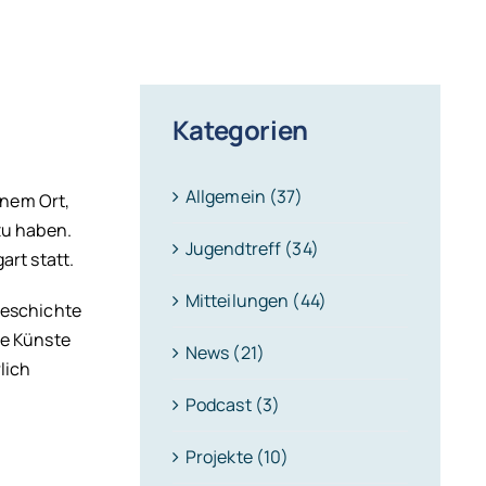
Kategorien
Allgemein (37)
inem Ort,
zu haben.
Jugendtreff (34)
art statt.
Mitteilungen (44)
Geschichte
re Künste
News (21)
lich
Podcast (3)
Projekte (10)