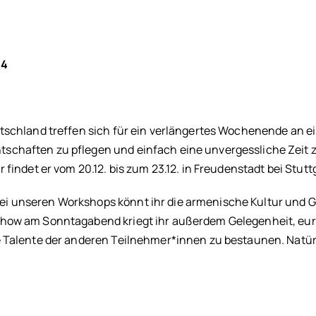
24
tschland treffen sich für ein verlängertes Wochenende an e
schaften zu pflegen und einfach eine unvergessliche Zeit 
findet er vom 20.12. bis zum 23.12. in Freudenstadt bei Stuttg
i unseren Workshops könnt ihr die armenische Kultur und 
show am Sonntagabend kriegt ihr außerdem Gelegenheit, eu
e Talente der anderen Teilnehmer*innen zu bestaunen. Natür