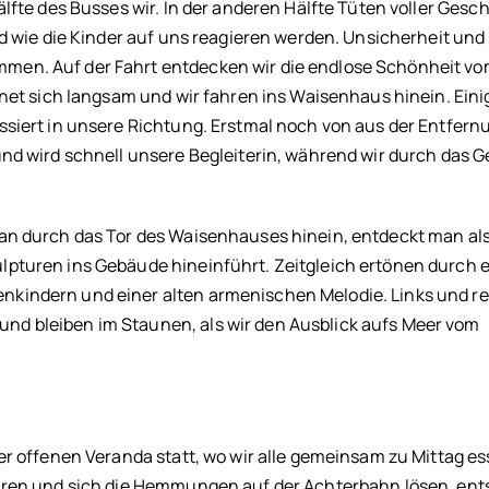
lfte des Busses wir. In der anderen Hälfte Tüten voller Gesc
nd wie die Kinder auf uns reagieren werden. Unsicherheit und
en. Auf der Fahrt entdecken wir die endlose Schönheit vo
fnet sich langsam und wir fahren ins Waisenhaus hinein. Eini
siert in unsere Richtung. Erstmal noch von aus der Entfern
nd wird schnell unsere Begleiterin, während wir durch das 
an durch das Tor des Waisenhauses hinein, entdeckt man als
pturen ins Gebäude hineinführt. Zeitgleich ertönen durch 
kindern und einer alten armenischen Melodie. Links und re
d bleiben im Staunen, als wir den Ausblick aufs Meer vom
er offenen Veranda statt, wo wir alle gemeinsam zu Mittag es
hren und sich die Hemmungen auf der Achterbahn lösen, ent