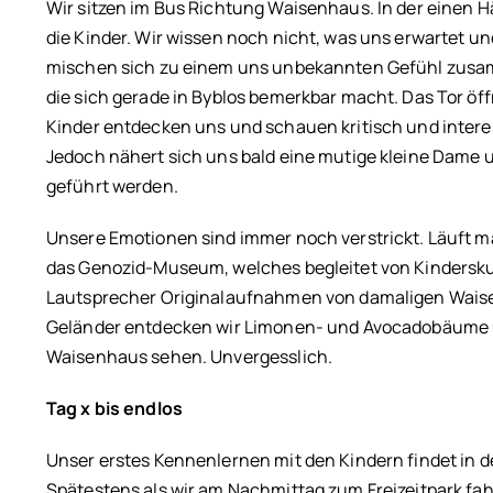
Wir sitzen im Bus Richtung Waisenhaus. In der einen Hä
die Kinder. Wir wissen noch nicht, was uns erwartet u
mischen sich zu einem uns unbekannten Gefühl zusamm
die sich gerade in Byblos bemerkbar macht. Das Tor öf
Kinder entdecken uns und schauen kritisch und interes
Jedoch nähert sich uns bald eine mutige kleine Dame u
geführt werden.
Unsere Emotionen sind immer noch verstrickt. Läuft m
das Genozid-Museum, welches begleitet von Kinderskul
Lautsprecher Originalaufnahmen von damaligen Waisen
Geländer entdecken wir Limonen- und Avocadobäume un
Waisenhaus sehen. Unvergesslich.
Tag x bis endlos
Unser erstes Kennenlernen mit den Kindern findet in d
Spätestens als wir am Nachmittag zum Freizeitpark fa