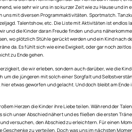
nd, wie sehr wir uns in so kurzer Zeit wie zu Hause und in e
n uns mit diversen Programmaktivitäten. Sportmatch. Tanzk
jagd. Talentshow, etc. Die Liste mit Aktivitäten ist endlos 
 wir und die Kinder daran Freude finden und uns näherkomm
sen, wo plötzlich Stühle gerückt werden und ein Kind nach 
äne da. Es fühlt sich wie eine Ewigkeit, oder gar noch zeitlos
nicht zu Ende gehen.
zigkeit, die wir erleben, sondern auch darüber, wie die Kind
um die jüngeren mit solch einer Sorgfalt und Selbstverstän
nt, hier etwas geworfen und gelacht. Und doch bleibt am Ende
roßem Herzen die Kinder ihre Liebe teilen. Während der Tale
ass sich unser Abschied nähert und es fließen die ersten Trän
 und versuchen, den Abschied zu erleichtern. Für einen Mom
 die Geschenke zu verteilen. Doch was uns im nächsten Mome