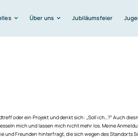
lles
Über uns
Jubiläumsfeier
Juge
treff oder ein Projekt und denkt sich: „Soll ich…?“ Auch dies
fesseln mich und lassen mich nicht mehr los. Meine Anmeld
ie und Freunden hinterfragt, die sich wegen des Standorts 