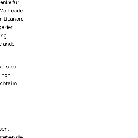
henke für
 Vorfreude
m Libanon,
ge der
ung.
Gelände
 erstes
einen
chts im
sen.
stehen die