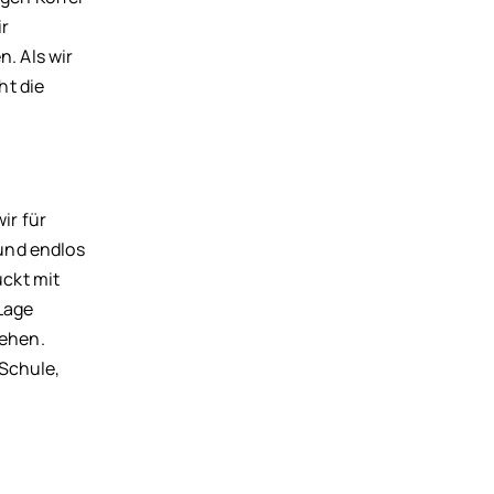
ir
. Als wir
ht die
ir für
und endlos
ückt mit
 Lage
sehen.
Schule,