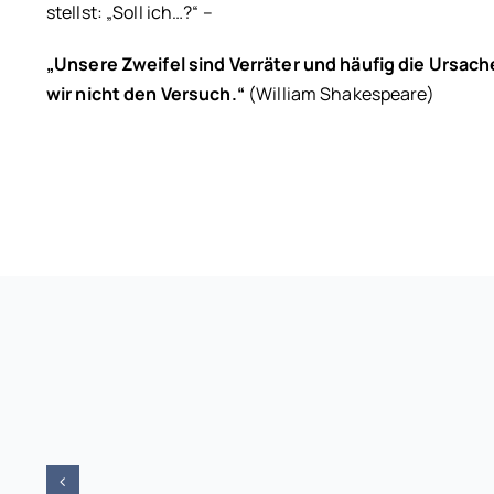
stellst: „Soll ich…?“ –
„Unsere Zweifel sind Verräter und häufig die Ursac
wir nicht den Versuch.“
(William Shakespeare)