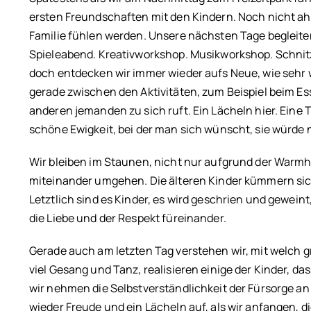
ersten Freundschaften mit den Kindern. Noch nicht ahne
Familie fühlen werden. Unsere nächsten Tage begleite
Spieleabend. Kreativworkshop. Musikworkshop. Schnitzel
doch entdecken wir immer wieder aufs Neue, wie sehr
gerade zwischen den Aktivitäten, zum Beispiel beim Es
anderen jemanden zu sich ruft. Ein Lächeln hier. Eine Tr
schöne Ewigkeit, bei der man sich wünscht, sie würde 
Wir bleiben im Staunen, nicht nur aufgrund der Warmher
miteinander umgehen. Die älteren Kinder kümmern sich 
Letztlich sind es Kinder, es wird geschrien und gewei
die Liebe und der Respekt füreinander.
Gerade auch am letzten Tag verstehen wir, mit welch g
viel Gesang und Tanz, realisieren einige der Kinder, d
wir nehmen die Selbstverständlichkeit der Fürsorge an
wieder Freude und ein Lächeln auf, als wir anfangen,