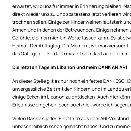
erwartet, wird uns für immer in Erinnerung bleiben. 
direkt wieder uns zu und spätestens jetzt verlieren wir
trocknen sollen. Einige der Kinder weinen lautstark u
Armen und in denen der Betreuenden. Einige nehmen sic
Gefühle, die man nicht in Worte fassen kann. Es ist et
Heimat. Der Abflugtag. Der Moment, wo man versucht, st
das Gate geht. Und doch mischt sich das Lächeln imme
Die letzten Tage im Libanon und mein DANK AN ARI
An dieser Stelle gilt es nur noch ein fettes DANKESCH
unvergessliche Zeit mit den Kindern und im Land zu er
einige Ecken im Libanon zu entdecken. Auch hier könn
Erlebnisse eingehen, doch auch hier würde ich sagen, 
Vielen Dank an jeden Einzelnen aus dem ARI-Vorstand, 
unbeschreiblich schön gemacht haben. Und zu meiner Fr