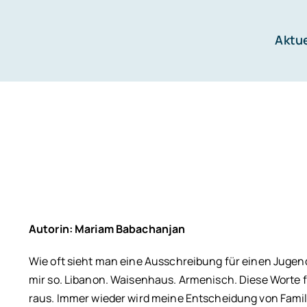
Zum
Inhalt
Aktue
springen
Autorin: Mariam Babachanjan
W
ie oft sieht man eine Ausschreibung für einen Jugend
mir so. Libanon. Waisenhaus. Armenisch. Diese Worte 
raus. Immer wieder wird meine Entscheidung von Famil