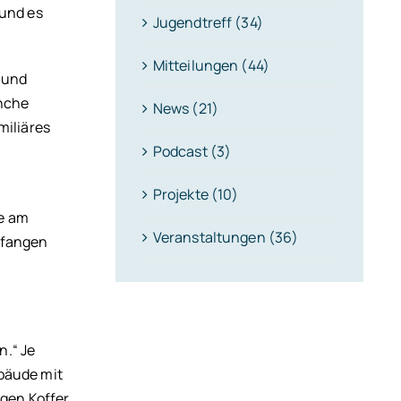
 und es
Jugendtreff (34)
Mitteilungen (44)
t und
anche
News (21)
miliäres
Podcast (3)
Projekte (10)
ie am
Veranstaltungen (36)
pfangen
n.“ Je
bäude mit
igen Koffer