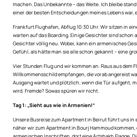
machen. Das Unbekannte – das Weite. Ich bleibe stan
einer der besten Entscheidungen meines Lebens war, er
Frankfurt Flughafen, Abflug 10:30 Uhr. Wir sitzen in ei
warten auf das Boarding. Einige Gesichter sind scho
Gesichter völlig neu. Wobei, kann ein armenisches Gesic
Gefühl, als hätte man sie alle schon gekannt – eine gr
Vier Stunden Flug und wir kommen an. Raus aus dem F
Willkommensschild empfangen, die vorab angereist ware
Ausgang wartet und plötzlich, wenn die Tür aufgeht,
wird. Fremde? Sowas spüren wir nicht.
Tag 1: „Sieht aus wie in Armenien!“
Unsere Busreise zum Apartment in Beirut führt uns in e
näher wir zum Apartment in Bourj Hammoud kommen, d
armenischen Inschriften, dort eine Artshakh Flagge. Die 