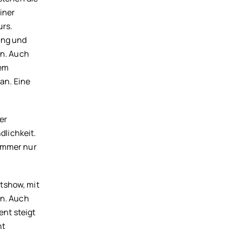
iner
urs.
lang und
en. Auch
dem
 an. Eine
er
dlichkeit.
 immer nur
ntshow, mit
en. Auch
ent steigt
nt