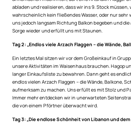
abladen und realisieren, dass wir ins 9. Stock müssen,
wahrscheinlich kein fließendes Wasser, oder nur sehr
uns jedoch langsam Richtung Balkon begeben und die
Sorge wieder und erfüllt uns mit Staunen.
Tag 2: „Endlos viele Arzach Flaggen – die Wände, B
Ein letztes Mal sitzen wir vor dem Großeinkauf in Gru
unsere Aktivitäten im Waisenhaus brauchen. Hagop u
langer Einkaufsliste zu bewahren. Dann geht es endlic
endlos vielen Arzach Flaggen – die Wände, Balkone, Sch
aufmerksam zu machen. Uns erfüllt es mit Stolz und P
Immer mehr entdecken wir in unerwarteten Seitenstr
die von einem Pförtner überwacht wird.
Tag 3: „Die endlose Schönheit von Libanon und de