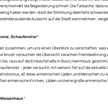
 verschwindet die Begeisterung schnell. Die Tatsache, dass w
 wenig haben werden, lässt die Stimmung ebenfalls schwanken
 atemberaubende Aussicht auf die Stadt wahrnehmen, verge
alkone, Schaufenster“
ppen zusammen, um uns einen Überblick zu verschaffen, was w
nd Anush versuchen die Übersicht zwischen Fremdwährung 
h los, raus auf die Einkaufstraße in Bourj Hammoud, geschm
aufenster – jeder versucht, mit seinem Teil auf die aktuelle
atriotismus, all diese armenischen Läden und Menschen zu 
aßen armenische Kirchen, Läden und eine große armenische 
m Waisenhaus“