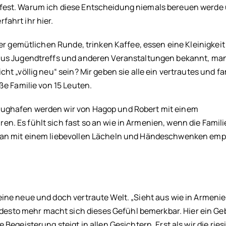
dfest. Warum ich diese Entscheidung niemals bereuen werde
fahrt ihr hier.
ner gemütlichen Runde, trinken Kaffee, essen eine Kleinigkei
n aus Jugendtreffs und anderen Veranstaltungen bekannt, m
ht „völlig neu“ sein? Mir geben sie alle ein vertrautes und fa
oße Familie von 15 Leuten.
lughafen werden wir von Hagop und Robert mit einem
n. Es fühlt sich fast so an wie in Armenien, wenn die Famil
 man mit einem liebevollen Lächeln und Händeschwenken em
ine neue und doch vertraute Welt. „Sieht aus wie in Armenie
esto mehr macht sich dieses Gefühl bemerkbar. Hier ein Ge
Begeisterung steigt in allen Gesichtern. Erst als wir die ries