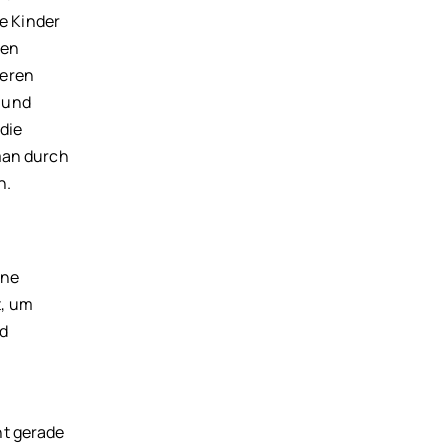
e Kinder
nen
seren
n und
die
 man durch
n.
ine
t, um
nd
ht gerade