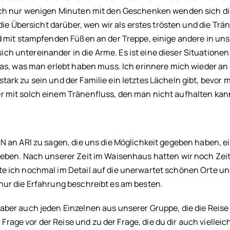
Nach nur wenigen Minuten mit den Geschenken wenden sich di
 die Übersicht darüber, wen wir als erstes trösten und die Trä
nd mit stampfenden Füßen an der Treppe, einige andere in un
h untereinander in die Arme. Es ist eine dieser Situatione
was, was man erlebt haben muss. Ich erinnere mich wieder an 
ark zu sein und der Familie ein letztes Lächeln gibt, bevor
r mit solch einem Tränenfluss, den man nicht aufhalten kan
ÖN an ARI zu sagen, die uns die Möglichkeit gegeben haben, e
leben. Nach unserer Zeit im Waisenhaus hatten wir noch Zei
te ich nochmal im Detail auf die unerwartet schönen Orte u
nur die Erfahrung beschreibt es am besten.
aber auch jeden Einzelnen aus unserer Gruppe, die die Reise
age vor der Reise und zu der Frage, die du dir auch vielleic