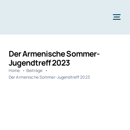
Zum
Inhalt
springen
Tog
Nav
Aktuelles
Der Armenische Sommer-
Über uns
Jugendtreff 2023
Jubiläumsfeier
Home
Beiträge
Der Armenische Sommer-Jugendtreff 2023
Jugendtreff
Projekte
Spenden
Kontakt