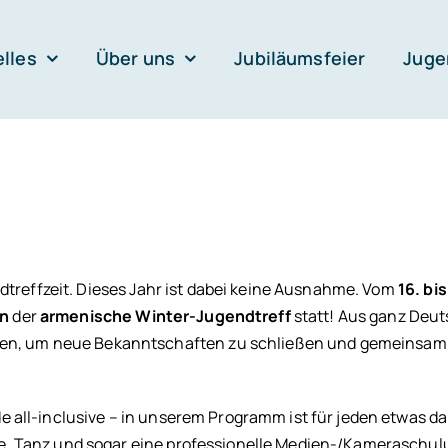
lles
Über uns
Jubiläumsfeier
Juge
ndtreffzeit. Dieses Jahr ist dabei keine Ausnahme. Vom
16. bis
en
der
armenische Winter-Jugendtreff
statt! Aus ganz Deu
n, um neue Bekanntschaften zu schließen und gemeinsam
 all-inclusive – in unserem Programm ist für jeden etwas da
e, Tanz und sogar eine professionelle Medien-/Kameraschul