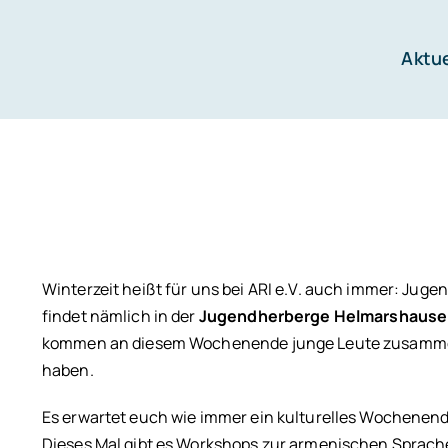
Zum
Inhalt
Aktue
springen
Winterzeit heißt für uns bei ARI e.V. auch immer: Juge
findet nämlich in der
Jugendherberge Helmarshaus
kommen an diesem Wochenende junge Leute zusamme
haben.
Es erwartet euch wie immer ein kulturelles Wochenende
Dieses Mal gibt es Workshops zur armenischen Sprach