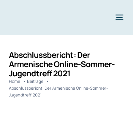
Zum
Inhalt
springen
Tog
Nav
Aktuelles
Abschlussbericht: Der
Über uns
Armenische Online-Sommer-
Jugendtreff 2021
Jubiläumsfeier
Home
Beiträge
Jugendtreff
Abschlussbericht: Der Armenische Online-Sommer-
Jugendtreff 2021
Projekte
Spenden
Kontakt