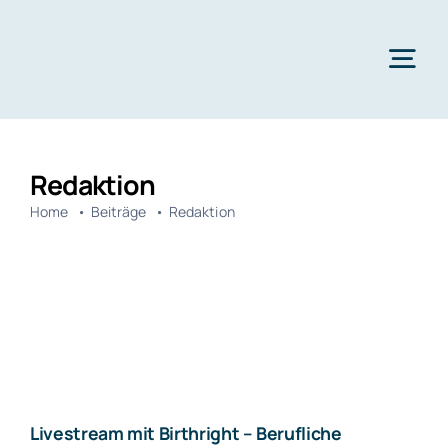
Zum
Inhalt
springen
Tog
Nav
Aktuelles
Redaktion
Über uns
Home
Beiträge
Redaktion
Jubiläumsfeier
Jugendtreff
Projekte
Spenden
Livestream mit Birthright – Berufliche
Kontakt